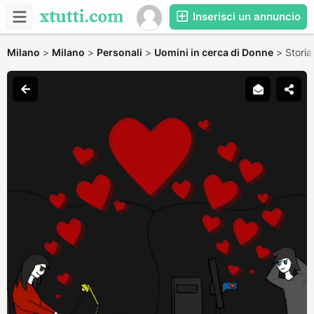
Inserisci un annuncio
Milano
>
Milano
>
Personali
>
Uomini in cerca di Donne
>
Storia