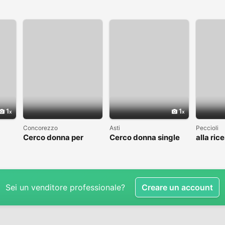
1
1
Concorezzo
Asti
Peccioli
Cerco donna per
Cerco donna single
alla ric
condividere il tempo
Relazio
libero
ragazze
single 
Sei un venditore professionale?
Creare un account