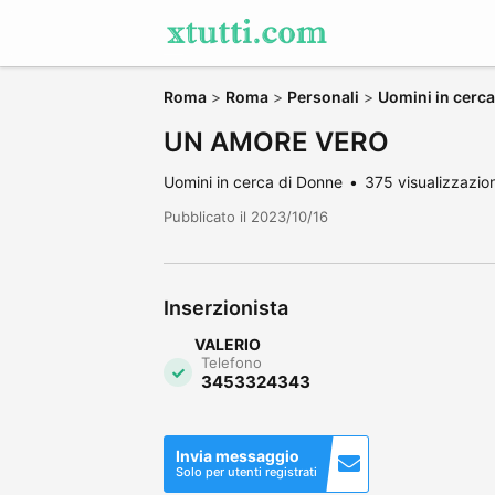
Roma
>
Roma
>
Personali
>
Uomini in cerc
UN AMORE VERO
Uomini in cerca di Donne
375 visualizzazion
Pubblicato il 2023/10/16
Inserzionista
VALERIO
Telefono
3453324343
Invia messaggio
Solo per utenti registrati