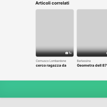
Articoli correlati
1
Cernusco Lombardone
Barlassina
cerco ragazza da
Geometra dell 87
amare
cerca compagna