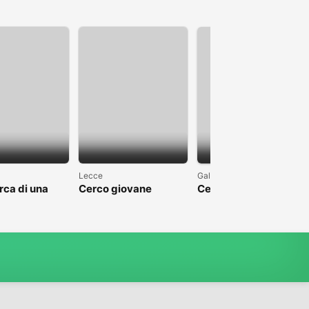
1
Lecce
Galatina
erca di una
Cerco giovane
Cerco una donna
ne seria con
ragazza nel Salento
perbene, Salentina.
 italiane
della Toscana