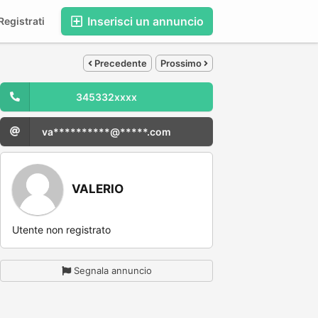
Inserisci un annuncio
egistrati
Precedente
Prossimo
345332xxxx
va**********@*****.com
VALERIO
Utente non registrato
Segnala annuncio