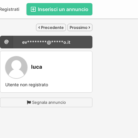
Inserisci un annuncio
egistrati
Precedente
Prossimo
ev********@*****o.it
luca
Utente non registrato
Segnala annuncio