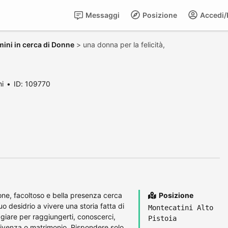
Messaggi
Posizione
Accedi/R
ini in cerca di Donne
>
una donna per la felicità,
ni
ID: 109770
ione, facoltoso e bella presenza cerca
Posizione
o desidrio a vivere una storia fatta di
Montecatini Alto
giare per raggiungerti, conoscerci,
Pistoia
nvivenza o matrimonio. Rispondere solo