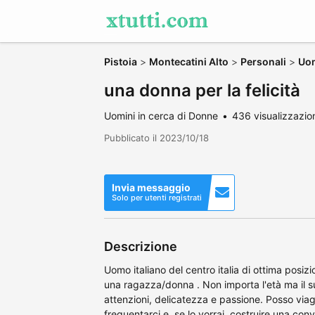
Pistoia
>
Montecatini Alto
>
Personali
>
Uom
una donna per la felicità
Uomini in cerca di Donne
436 visualizzazio
Pubblicato il 2023/10/18
Invia messaggio
Solo per utenti registrati
Descrizione
Uomo italiano del centro italia di ottima posiz
una ragazza/donna . Non importa l'età ma il su
attenzioni, delicatezza e passione. Posso viag
frequentarci e, se lo vorrai, costruire una co