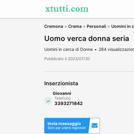
Cremona
>
Crema
>
Personali
>
Uomini in 
Uomo verca donna seria
Uomini in cerca di Donne
284 visualizzazion
Pubblicato il 2023/07/30
Inserzionista
Giovanni
Telefono
3393271842
Invia messaggio
Solo per utenti registrati