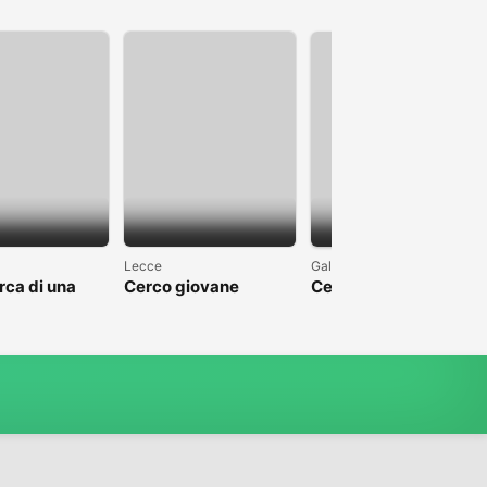
1
Lecce
Galatina
erca di una
Cerco giovane
Cerco una donna
ne seria con
ragazza nel Salento
perbene, Salentina.
 italiane
della Toscana