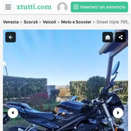
Inserisci un annuncio
Venezia
>
Scorzè
>
Veicoli
>
Moto e Scooter
>
Street triple 765,