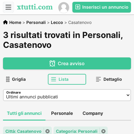
Inserisci un annuncio
Home
>
Personali
>
Lecco
>
Casatenovo
3 risultati trovati in Personali,
Casatenovo
Crea avviso
Griglia
Lista
Dettaglio
Ordinare
Tutti gli annunci
Personale
Company
Città: Casatenovo
Categoria: Personali