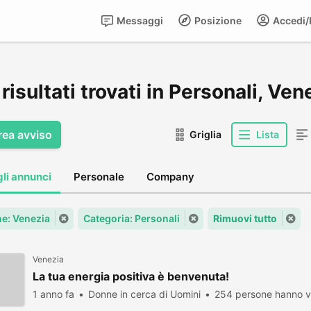
Messaggi
Posizione
Accedi/R
risultati trovati in Personali, Ven
rea avviso
Griglia
Lista
gli annunci
Personale
Company
e: Venezia
Categoria: Personali
Rimuovi tutto
Venezia
La tua energia positiva è benvenuta!
1 anno fa
Donne in cerca di Uomini
254 persone hanno vi