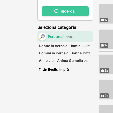
Ricerca
1
Seleziona categoria
Personali
22183
1
Donne in cerca di Uomini
9902
Uomini in cerca di Donne
10178
Amicizia - Anima Gemella
2170
Un livello in più
2
2