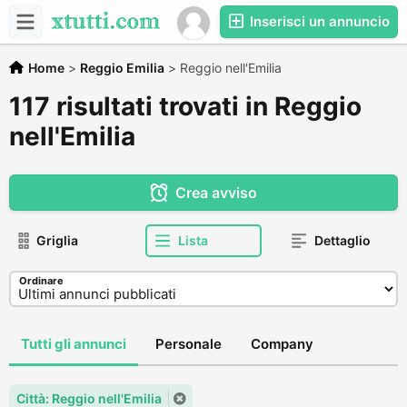
Inserisci un annuncio
Home
>
Reggio Emilia
>
Reggio nell'Emilia
117 risultati trovati in Reggio
nell'Emilia
Crea avviso
Griglia
Lista
Dettaglio
Ordinare
Tutti gli annunci
Personale
Company
Città: Reggio nell'Emilia