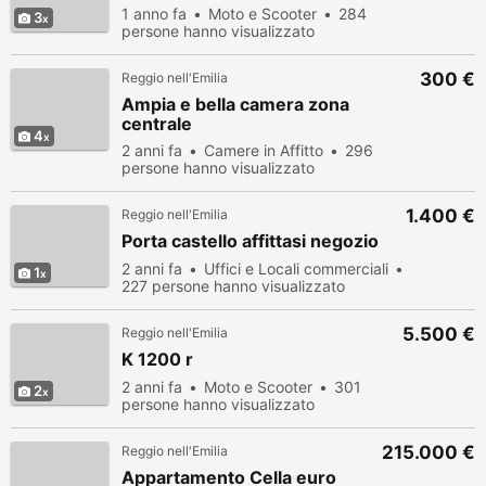
1 anno fa
Moto e Scooter
284
3
persone hanno visualizzato
300 €
Reggio nell'Emilia
Ampia e bella camera zona
centrale
4
2 anni fa
Camere in Affitto
296
persone hanno visualizzato
1.400 €
Reggio nell'Emilia
Porta castello affittasi negozio
2 anni fa
Uffici e Locali commerciali
1
227 persone hanno visualizzato
5.500 €
Reggio nell'Emilia
K 1200 r
2 anni fa
Moto e Scooter
301
2
persone hanno visualizzato
215.000 €
Reggio nell'Emilia
Appartamento Cella euro