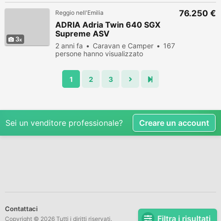
76.250 €
Reggio nell'Emilia
ADRIA Adria Twin 640 SGX
Supreme ASV
3
2 anni fa
Caravan e Camper
167
persone hanno visualizzato
1
2
3
Sei un venditore professionale?
Creare un account
Contattaci
Filtra i risultati
Copyright © 2026 Tutti i diritti riservati.