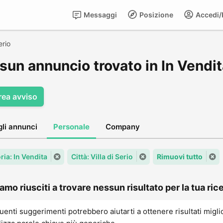
Messaggi
Posizione
Accedi/R
erio
un annuncio trovato in In Vendita
rea avviso
gli annunci
Personale
Company
ria: In Vendita
Città: Villa di Serio
Rimuovi tutto
amo riusciti a trovare nessun risultato per la tua rice
uenti suggerimenti potrebbero aiutarti a ottenere risultati migli