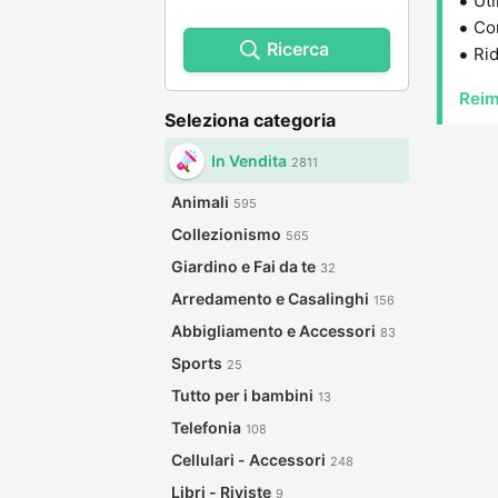
Uti
Con
Ricerca
Rid
Reim
Seleziona categoria
In Vendita
2811
Animali
595
Collezionismo
565
Giardino e Fai da te
32
Arredamento e Casalinghi
156
Abbigliamento e Accessori
83
Sports
25
Tutto per i bambini
13
Telefonia
108
Cellulari - Accessori
248
Libri - Riviste
9