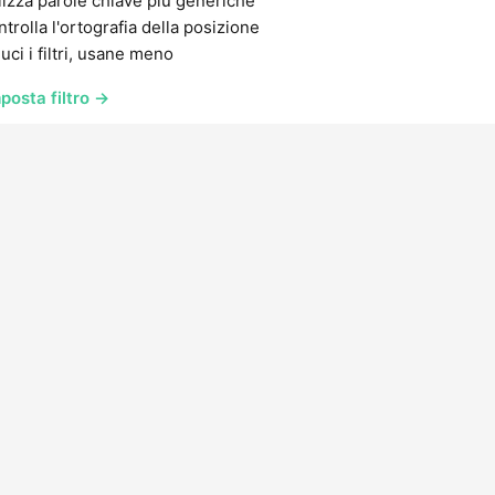
lizza parole chiave più generiche
trolla l'ortografia della posizione
uci i filtri, usane meno
posta filtro →