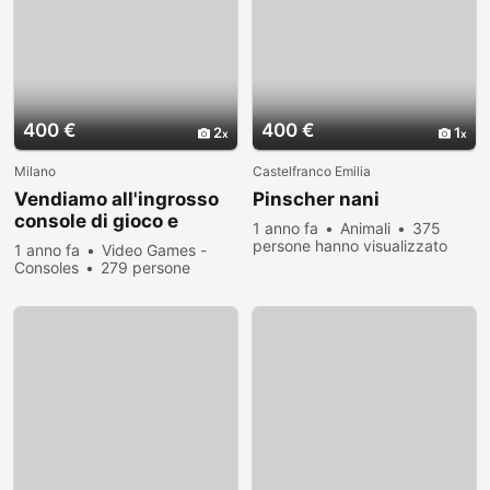
400 €
400 €
2
1
Milano
Castelfranco Emilia
Vendiamo all'ingrosso
Pinscher nani
console di gioco e
1 anno fa
Animali
375
telefoni cellulari di tutti
persone hanno visualizzato
1 anno fa
Video Games -
i tipi.
Consoles
279 persone
hanno visualizzato