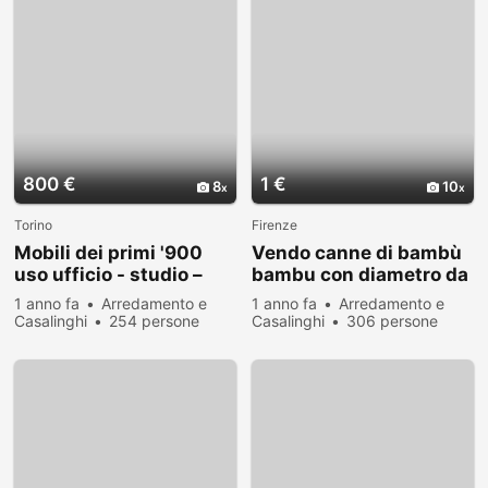
800 €
1 €
8
10
Torino
Firenze
Mobili dei primi '900
Vendo canne di bambù
uso ufficio - studio –
bambu con diametro da
casa
1 cm. fino a 10 cm.
1 anno fa
Arredamento e
1 anno fa
Arredamento e
Casalinghi
254 persone
Casalinghi
306 persone
hanno visualizzato
hanno visualizzato