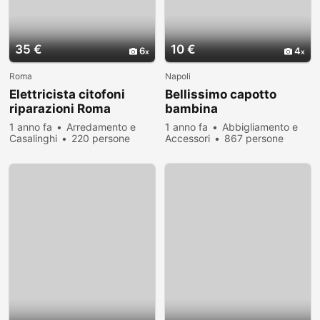
35 €
10 €
6
4
Roma
Napoli
Elettricista citofoni
Bellissimo capotto
riparazioni Roma
bambina
1 anno fa
Arredamento e
1 anno fa
Abbigliamento e
Casalinghi
220 persone
Accessori
867 persone
hanno visualizzato
hanno visualizzato