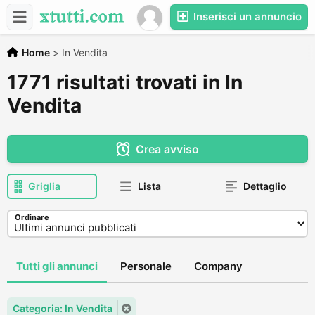
Inserisci un annuncio
Home
>
In Vendita
1771 risultati trovati in In
Vendita
Crea avviso
Griglia
Lista
Dettaglio
Ordinare
Tutti gli annunci
Personale
Company
Categoria: In Vendita