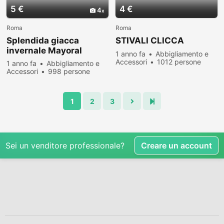
5 €
4 €
4
Roma
Roma
Splendida giacca
STIVALI CLICCA
invernale Mayoral
1 anno fa
Abbigliamento e
Accessori
1012 persone
1 anno fa
Abbigliamento e
hanno visualizzato
Accessori
998 persone
hanno visualizzato
1
2
3
Sei un venditore professionale?
Creare un account