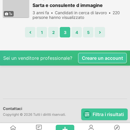
Sarta e consulente d immagine
3 anni fa
Candidati in cerca di lavoro
220
1
persone hanno visualizzato
1
2
3
4
5
Sei un venditore professionale?
Creare un account
Contattaci
Filtra i risultati
Copyright © 2026 Tutti i diritti riservati.