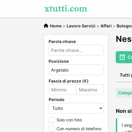
Home
>
Lavoro Servizi
>
Affari
>
Bologn
Ness
Parola chiave
C
Posizione
Tutti 
Fascia di prezzo (€)
Categor
Periodo
Non si
Solo con foto
I seg
Con numero di telefono