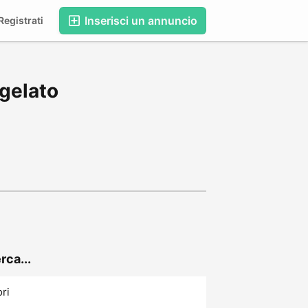
Inserisci un annuncio
egistrati
rgelato
rca...
ori