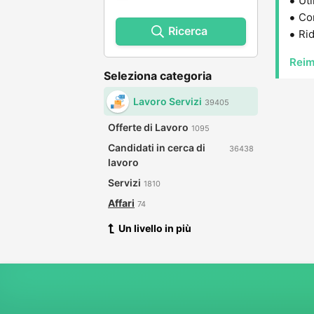
Uti
Con
Ricerca
Rid
Reim
Seleziona categoria
Lavoro Servizi
39405
Offerte di Lavoro
1095
Candidati in cerca di
36438
lavoro
Servizi
1810
Affari
74
Un livello in più