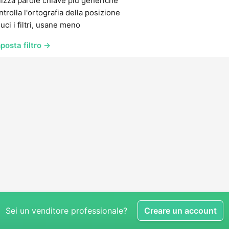
lizza parole chiave più generiche
trolla l'ortografia della posizione
uci i filtri, usane meno
posta filtro →
Sei un venditore professionale?
Creare un account