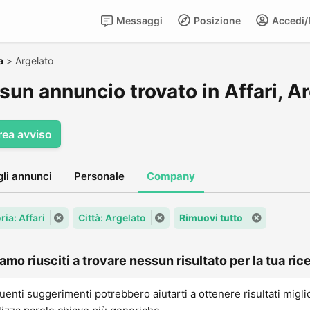
Messaggi
Posizione
Accedi/R
a
>
Argelato
un annuncio trovato in Affari, A
rea avviso
gli annunci
Personale
Company
ia: Affari
Città: Argelato
Rimuovi tutto
amo riusciti a trovare nessun risultato per la tua rice
uenti suggerimenti potrebbero aiutarti a ottenere risultati migli