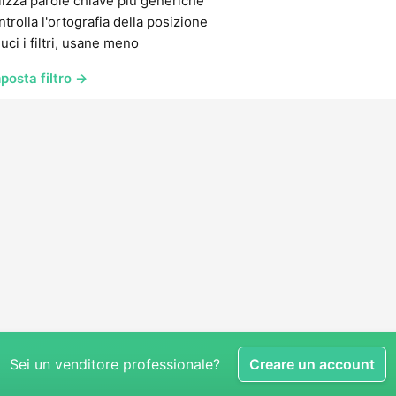
lizza parole chiave più generiche
trolla l'ortografia della posizione
uci i filtri, usane meno
posta filtro →
Sei un venditore professionale?
Creare un account