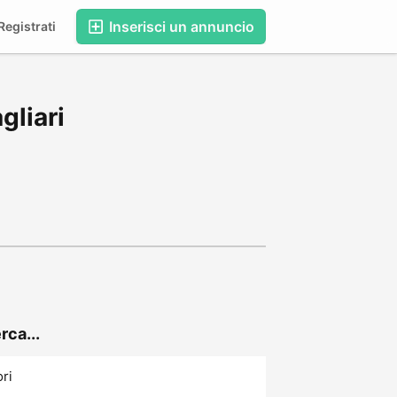
Inserisci un annuncio
egistrati
gliari
rca...
ori