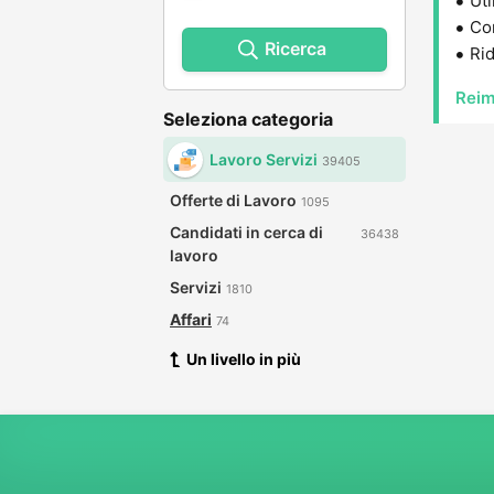
Uti
Con
Ricerca
Rid
Reim
Seleziona categoria
Lavoro Servizi
39405
Offerte di Lavoro
1095
Candidati in cerca di
36438
lavoro
Servizi
1810
Affari
74
Un livello in più