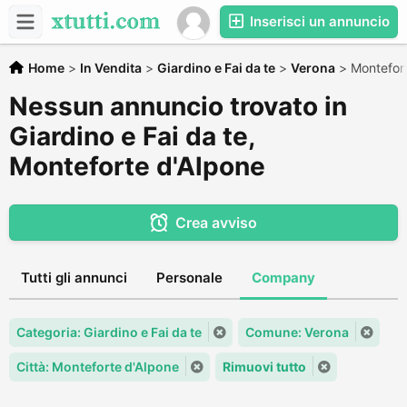
Inserisci un annuncio
Home
>
In Vendita
>
Giardino e Fai da te
>
Verona
>
Montefor
Nessun annuncio trovato in
Giardino e Fai da te,
Monteforte d'Alpone
Crea avviso
Tutti gli annunci
Personale
Company
Categoria: Giardino e Fai da te
Comune: Verona
Città: Monteforte d'Alpone
Rimuovi tutto