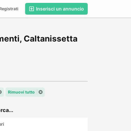
Inserisci un annuncio
egistrati
enti, Caltanissetta
Rimuovi tutto
rca...
ori