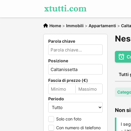
Home
>
Immobili
>
Appartamenti
>
Calt
Nes
Parola chiave
C
Posizione
Tutti 
Fascia di prezzo (€)
Catego
Periodo
Non si
Solo con foto
I seg
Con numero di telefono