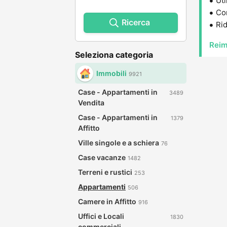
Uti
Con
Ricerca
Rid
Reim
Seleziona categoria
Immobili
9921
Case - Appartamenti in
3489
Vendita
Case - Appartamenti in
1379
Affitto
Ville singole e a schiera
76
Case vacanze
1482
Terreni e rustici
253
Appartamenti
506
Camere in Affitto
916
Uffici e Locali
1830
commerciali