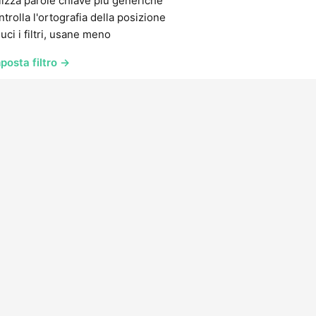
lizza parole chiave più generiche
trolla l'ortografia della posizione
uci i filtri, usane meno
posta filtro →