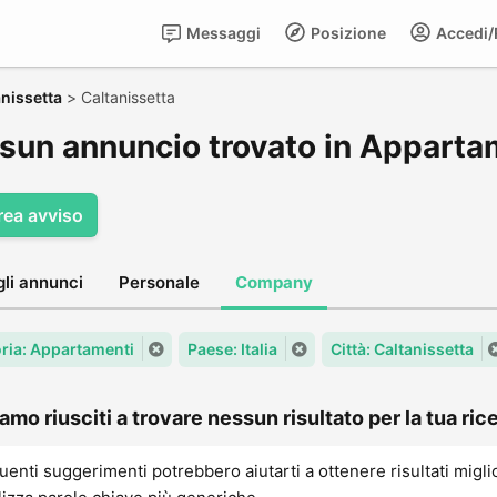
Messaggi
Posizione
Accedi/R
anissetta
>
Caltanissetta
sun annuncio trovato in Appartam
rea avviso
gli annunci
Personale
Company
ria: Appartamenti
Paese: Italia
Città: Caltanissetta
amo riusciti a trovare nessun risultato per la tua rice
uenti suggerimenti potrebbero aiutarti a ottenere risultati migli