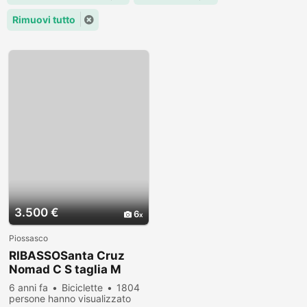
Rimuovi tutto
3.500 €
6
Piossasco
RIBASSOSanta Cruz
Nomad C S taglia M
2019
6 anni fa
Biciclette
1804
persone hanno visualizzato