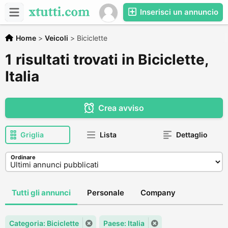
Inserisci un annuncio
Home
>
Veicoli
>
Biciclette
1 risultati trovati in Biciclette,
Italia
Crea avviso
Griglia
Lista
Dettaglio
Ordinare
Tutti gli annunci
Personale
Company
Categoria: Biciclette
Paese: Italia