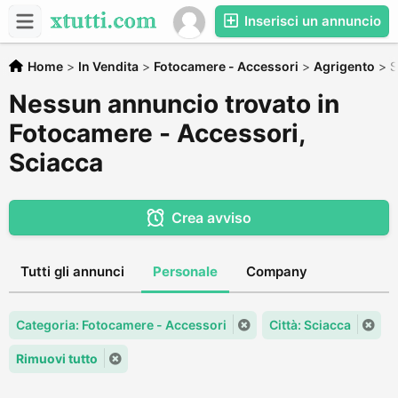
Inserisci un annuncio
Home
>
In Vendita
>
Fotocamere - Accessori
>
Agrigento
>
S
Nessun annuncio trovato in
Fotocamere - Accessori,
Sciacca
Crea avviso
Tutti gli annunci
Personale
Company
Categoria: Fotocamere - Accessori
Città: Sciacca
Rimuovi tutto