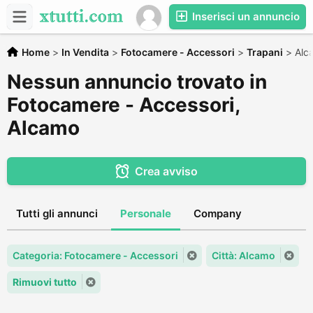
Inserisci un annuncio
Home
>
In Vendita
>
Fotocamere - Accessori
>
Trapani
>
Alc
Nessun annuncio trovato in
Fotocamere - Accessori,
Alcamo
Crea avviso
Tutti gli annunci
Personale
Company
Categoria: Fotocamere - Accessori
Città: Alcamo
Rimuovi tutto