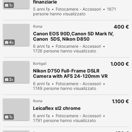
finanziarie
1
5 anni fa
Fotocamere - Accessori
1671
persone hanno visualizzato
400 €
Roma
Canon EOS 90D,Canon 5D Mark IV,
Canon 5DS, Nikon D850
4
6 anni fa
Fotocamere - Accessori
1726 persone hanno visualizzato
1.000 €
Bortigali
Nikon D750 Full-Frame DSLR
Camera with AFS 24-120mm VR
2
Lens Kit
6 anni fa
Fotocamere - Accessori
1749 persone hanno visualizzato
1.100 €
Roma
Leicaflex sl2 chrome
6 anni fa
Fotocamere - Accessori
1
1791 persone hanno visualizzato