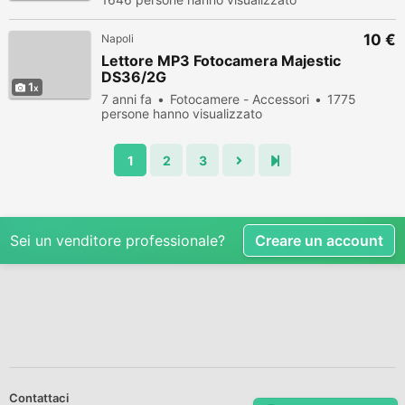
10 €
Napoli
Lettore MP3 Fotocamera Majestic
DS36/2G
1
7 anni fa
Fotocamere - Accessori
1775
persone hanno visualizzato
1
2
3
Sei un venditore professionale?
Creare un account
Contattaci