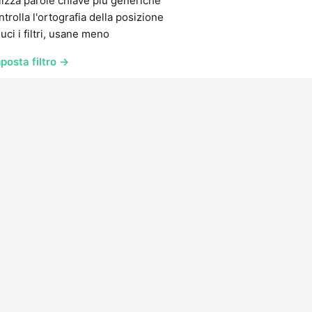
lizza parole chiave più generiche
trolla l'ortografia della posizione
uci i filtri, usane meno
posta filtro →