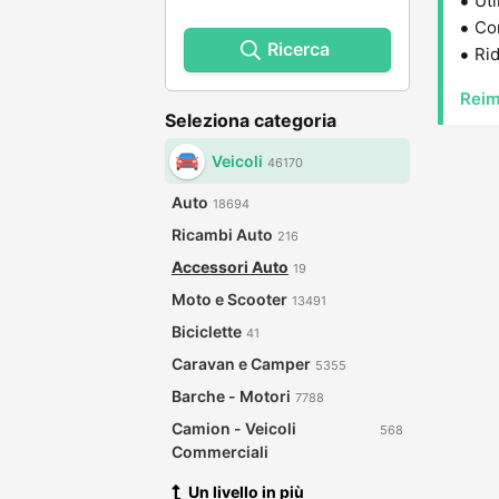
Uti
Con
Ricerca
Rid
Reim
Seleziona categoria
Veicoli
46170
Auto
18694
Ricambi Auto
216
Accessori Auto
19
Moto e Scooter
13491
Biciclette
41
Caravan e Camper
5355
Barche - Motori
7788
Camion - Veicoli
568
Commerciali
Un livello in più