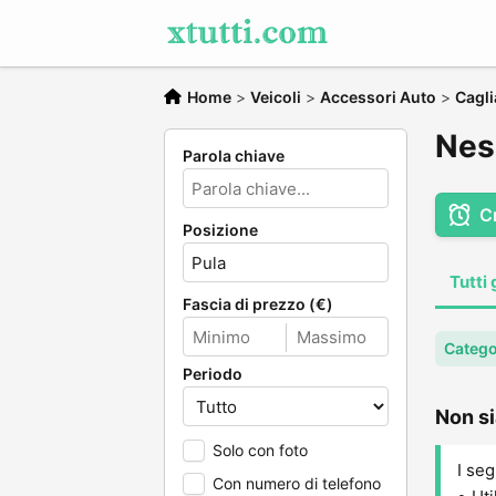
Home
>
Veicoli
>
Accessori Auto
>
Cagli
Nes
Parola chiave
C
Posizione
Tutti 
Fascia di prezzo (€)
Catego
Periodo
Non si
Solo con foto
I seg
Con numero di telefono