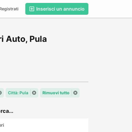
Inserisci un annuncio
egistrati
i Auto, Pula
Città: Pula
Rimuovi tutto
rca...
ori