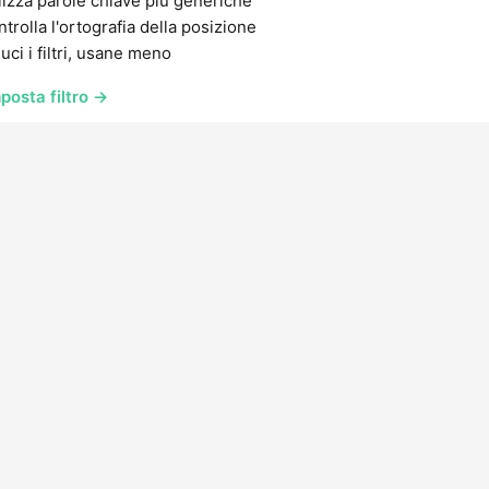
lizza parole chiave più generiche
trolla l'ortografia della posizione
uci i filtri, usane meno
posta filtro →