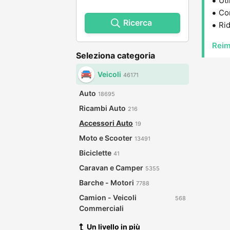
Uti
Con
Ricerca
Rid
Reim
Seleziona categoria
Veicoli
46171
Auto
18695
Ricambi Auto
216
Accessori Auto
19
Moto e Scooter
13491
Biciclette
41
Caravan e Camper
5355
Barche - Motori
7788
Camion - Veicoli
568
Commerciali
Un livello in più