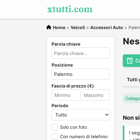
Home
>
Veicoli
>
Accessori Auto
>
Pale
Nes
Parola chiave
C
Posizione
Tutti 
Fascia di prezzo (€)
Catego
Periodo
Non si
Solo con foto
I seg
Con numero di telefono