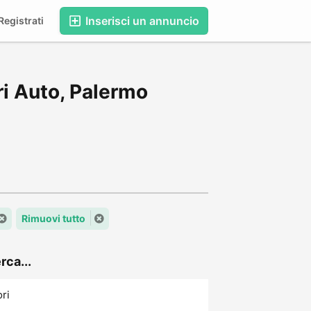
Inserisci un annuncio
egistrati
i Auto, Palermo
Rimuovi tutto
rca...
ori