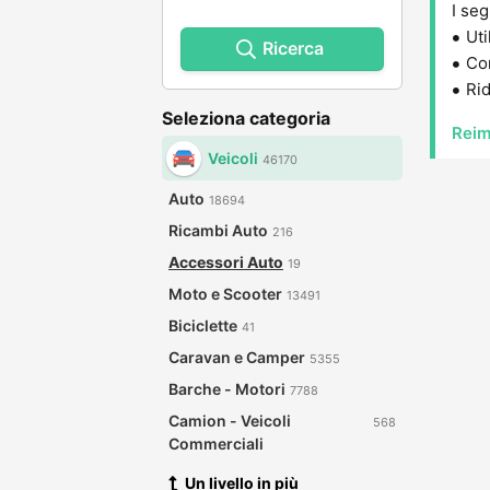
I seg
Uti
Ricerca
Con
Rid
Seleziona categoria
Reim
Veicoli
46170
Auto
18694
Ricambi Auto
216
Accessori Auto
19
Moto e Scooter
13491
Biciclette
41
Caravan e Camper
5355
Barche - Motori
7788
Camion - Veicoli
568
Commerciali
Un livello in più