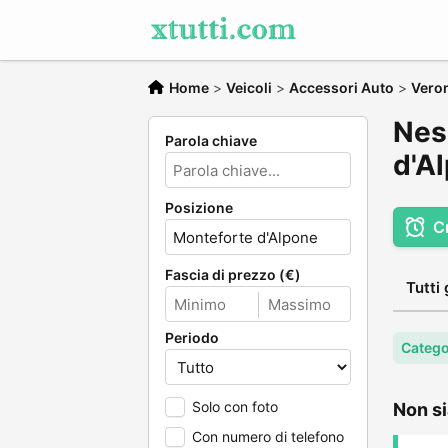
Home
>
Veicoli
>
Accessori Auto
>
Vero
Nes
Parola chiave
d'A
Posizione
C
Fascia di prezzo (€)
Tutti 
Periodo
Catego
Solo con foto
Non si
Con numero di telefono