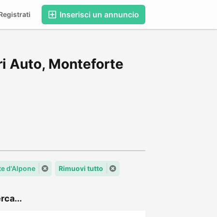
Inserisci un annuncio
egistrati
i Auto, Monteforte
te d'Alpone
Rimuovi tutto
rca...