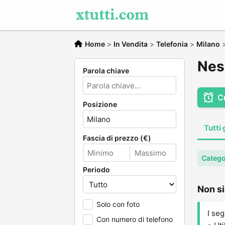
Home
>
In Vendita
>
Telefonia
>
Milano
Nes
Parola chiave
C
Posizione
Tutti 
Fascia di prezzo (€)
Catego
Periodo
Non si
Solo con foto
I seg
Con numero di telefono