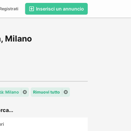
Inserisci un annuncio
egistrati
, Milano
tà: Milano
Rimuovi tutto
rca...
ori