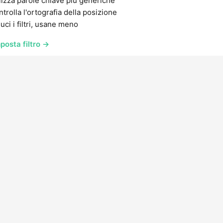
lizza parole chiave più generiche
trolla l'ortografia della posizione
uci i filtri, usane meno
posta filtro →