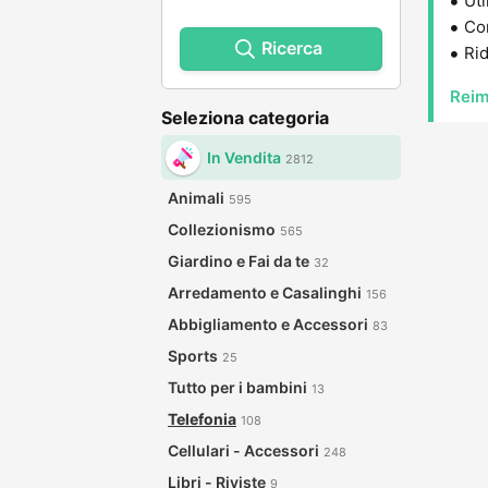
Uti
Con
Ricerca
Rid
Reim
Seleziona categoria
In Vendita
2812
Animali
595
Collezionismo
565
Giardino e Fai da te
32
Arredamento e Casalinghi
156
Abbigliamento e Accessori
83
Sports
25
Tutto per i bambini
13
Telefonia
108
Cellulari - Accessori
248
Libri - Riviste
9