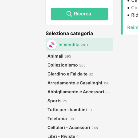
Uti
Con
Ricerca
Rid
Reim
Seleziona categoria
In Vendita
2811
Animali
595
Collezionismo
565
Giardino e Fai da te
32
Arredamento e Casalinghi
156
Abbigliamento e Accessori
83
Sports
25
Tutto per i bambini
13
Telefonia
108
Cellulari - Accessori
248
Libri - Riviste
9