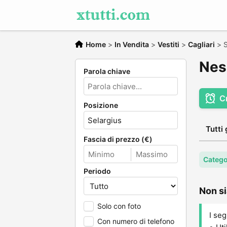
Home
>
In Vendita
>
Vestiti
>
Cagliari
>
S
Ness
Parola chiave
C
Posizione
Tutti 
Fascia di prezzo (€)
Categor
Periodo
Non si
Solo con foto
I seg
Con numero di telefono