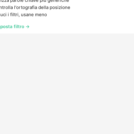
lizza parole chiave più generiche
trolla l'ortografia della posizione
uci i filtri, usane meno
posta filtro →