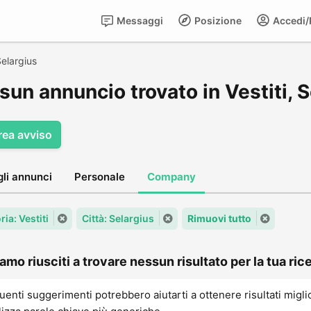
Messaggi
Posizione
Accedi/R
elargius
un annuncio trovato in Vestiti, S
rea avviso
gli annunci
Personale
Company
ia: Vestiti
Città: Selargius
Rimuovi tutto
amo riusciti a trovare nessun risultato per la tua rice
uenti suggerimenti potrebbero aiutarti a ottenere risultati migli