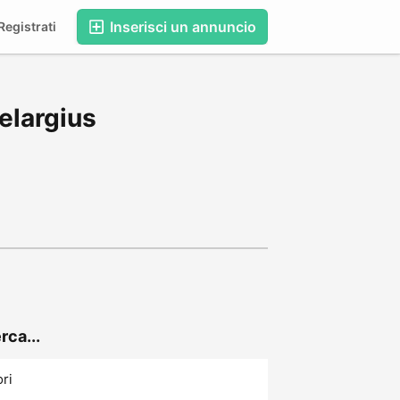
Inserisci un annuncio
egistrati
elargius
rca...
ori