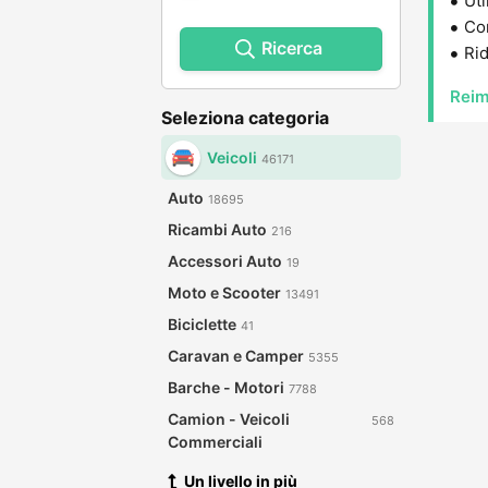
Uti
Con
Ricerca
Rid
Reim
Seleziona categoria
Veicoli
46171
Auto
18695
Ricambi Auto
216
Accessori Auto
19
Moto e Scooter
13491
Biciclette
41
Caravan e Camper
5355
Barche - Motori
7788
Camion - Veicoli
568
Commerciali
Un livello in più