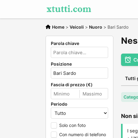
Home
>
Veicoli
>
Nuoro
>
Bari Sardo
Ness
Parola chiave
C
Posizione
Tutti 
Fascia di prezzo (€)
Categor
Periodo
Non si
Solo con foto
I seg
Con numero di telefono