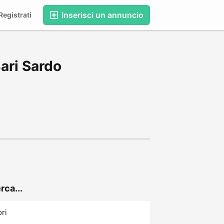
Inserisci un annuncio
egistrati
Bari Sardo
rca...
ori