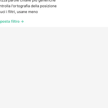
lizza parole chiave più generiche
trolla l'ortografia della posizione
uci i filtri, usane meno
posta filtro →