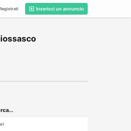
Inserisci un annuncio
egistrati
Piossasco
rca...
ori