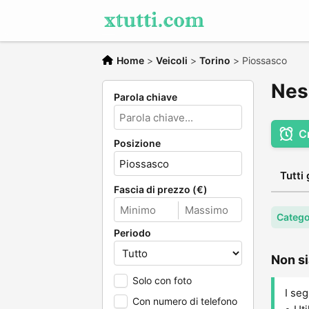
Home
>
Veicoli
>
Torino
>
Piossasco
Nes
Parola chiave
C
Posizione
Tutti 
Fascia di prezzo (€)
Categor
Periodo
Non si
Solo con foto
I seg
Con numero di telefono