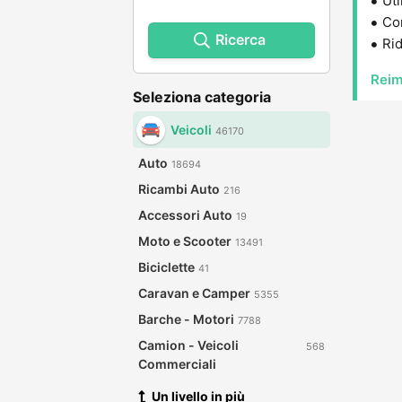
Uti
Con
Ricerca
Rid
Reim
Seleziona categoria
Veicoli
46170
Auto
18694
Ricambi Auto
216
Accessori Auto
19
Moto e Scooter
13491
Biciclette
41
Caravan e Camper
5355
Barche - Motori
7788
Camion - Veicoli
568
Commerciali
Un livello in più