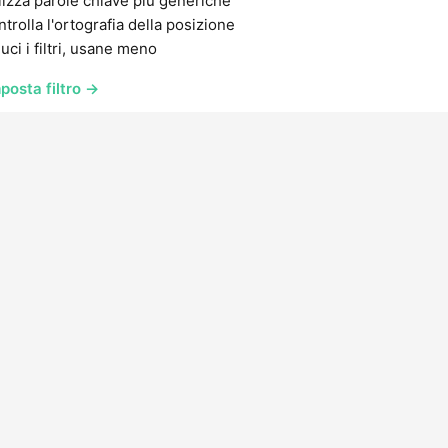
lizza parole chiave più generiche
trolla l'ortografia della posizione
uci i filtri, usane meno
posta filtro →