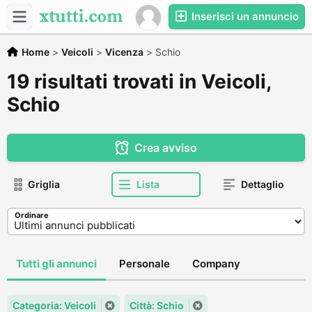
Inserisci un annuncio
Home
>
Veicoli
>
Vicenza
>
Schio
19 risultati trovati in Veicoli,
Schio
Crea avviso
Griglia
Lista
Dettaglio
Ordinare
Tutti gli annunci
Personale
Company
Categoria: Veicoli
Città: Schio