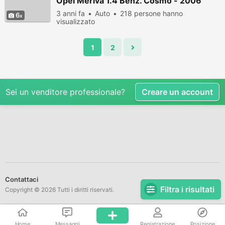
Opel Meriva 1.4 Benz. Cosmo - 2006
3 anni fa
Auto
218 persone hanno
6
visualizzato
1
2
Sei un venditore professionale?
Creare un account
Contattaci
Filtra i risultati
Copyright © 2026 Tutti i diritti riservati.
Home
Messaggi
Registrazione
Posizione