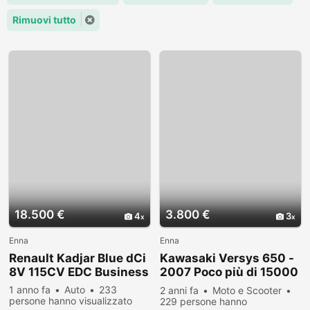
Rimuovi tutto
18.500 €
3.800 €
4
3
Enna
Enna
Renault Kadjar Blue dCi
Kawasaki Versys 650 -
8V 115CV EDC Business
2007 Poco più di 15000
KM
1 anno fa
Auto
233
2 anni fa
Moto e Scooter
persone hanno visualizzato
229 persone hanno