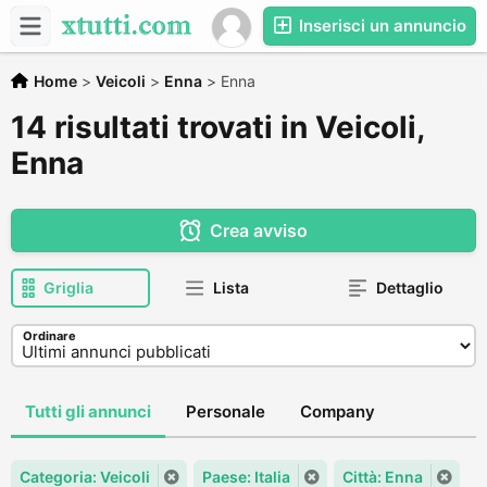
Inserisci un annuncio
Home
>
Veicoli
>
Enna
>
Enna
14 risultati trovati in Veicoli,
Enna
Crea avviso
Griglia
Lista
Dettaglio
Ordinare
Tutti gli annunci
Personale
Company
Categoria: Veicoli
Paese: Italia
Città: Enna