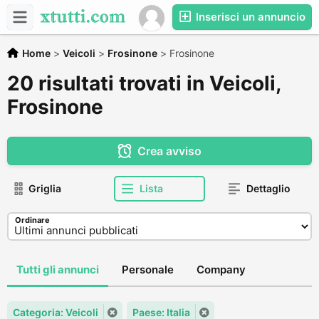
Inserisci un annuncio
Home
>
Veicoli
>
Frosinone
>
Frosinone
20 risultati trovati in Veicoli,
Frosinone
Crea avviso
Griglia
Lista
Dettaglio
Ordinare
Tutti gli annunci
Personale
Company
Categoria: Veicoli
Paese: Italia