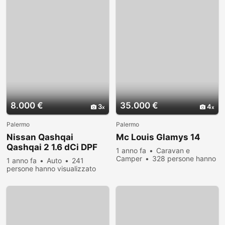
8.000 €
35.000 €
3
4
Palermo
Palermo
Nissan Qashqai
Mc Louis Glamys 14
Qashqai 2 1.6 dCi DPF
1 anno fa
Caravan e
Acenta
Camper
328 persone hanno
1 anno fa
Auto
241
visualizzato
persone hanno visualizzato