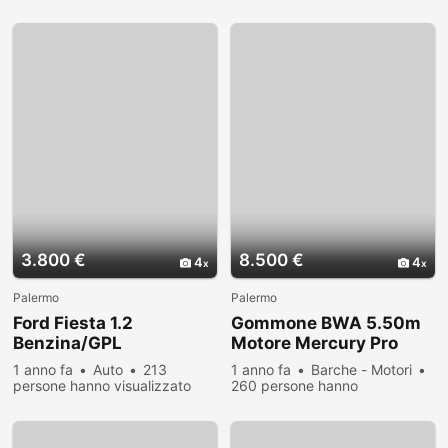
visualizzato
visualizzato
3.800 €
8.500 €
4
4
Palermo
Palermo
Ford Fiesta 1.2
Gommone BWA 5.50m
Benzina/GPL
Motore Mercury Pro
102.000KM LEGGI
2016 40/70
1 anno fa
Auto
213
1 anno fa
Barche - Motori
persone hanno visualizzato
260 persone hanno
visualizzato