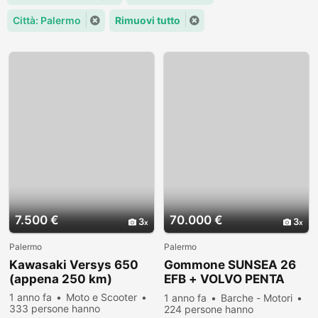
Città: Palermo
Rimuovi tutto
7.500 €
70.000 €
3
3
Palermo
Palermo
Kawasaki Versys 650
Gommone SUNSEA 26
(appena 250 km)
EFB + VOLVO PENTA
300 HP
1 anno fa
Moto e Scooter
1 anno fa
Barche - Motori
333 persone hanno
224 persone hanno