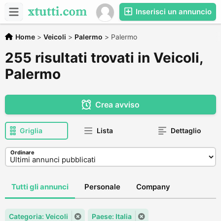
Inserisci un annuncio
Home
>
Veicoli
>
Palermo
>
Palermo
255 risultati trovati in Veicoli,
Palermo
Crea avviso
Griglia
Lista
Dettaglio
Ordinare
Tutti gli annunci
Personale
Company
Categoria: Veicoli
Paese: Italia