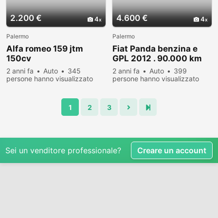
2.200 €
4.600 €
4
4
Palermo
Palermo
Alfa romeo 159 jtm
Fiat Panda benzina e
150cv
GPL 2012 . 90.000 km
2 anni fa
Auto
345
2 anni fa
Auto
399
persone hanno visualizzato
persone hanno visualizzato
1
2
3
Sei un venditore professionale?
Creare un account