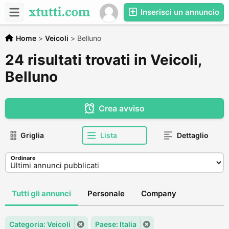
Inserisci un annuncio
Home
>
Veicoli
>
Belluno
24 risultati trovati in Veicoli,
Belluno
Crea avviso
Griglia
Lista
Dettaglio
Ordinare
Tutti gli annunci
Personale
Company
Categoria: Veicoli
Paese: Italia