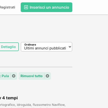
Inserisci un annuncio
egistrati
Ordinare
Dettaglio
: Pula
Rimuovi tutto
v 4 tempi
rtografico, idroguida, flussometro Naviflow,