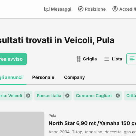
Messaggi
Posizione
Accedi/R
sultati trovati in Veicoli, Pula
rea avviso
Griglia
Lista
gli annunci
Personale
Company
ia: Veicoli
Paese: Italia
Comune: Cagliari
Città
Pula
North Star 6,90 mt /Yamaha 150 c
Anno 2004, T-top, tendalino, doccetta, gps ca