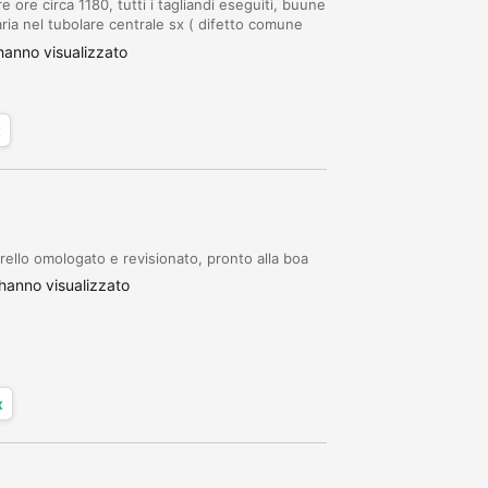
 ore circa 1180, tutti i tagliandi eseguiti, buune
aria nel tubolare centrale sx ( difetto comune
ione comunqie). Trasporto in tutta...
anno visualizzato
x
ello omologato e revisionato, pronto alla boa
hanno visualizzato
x