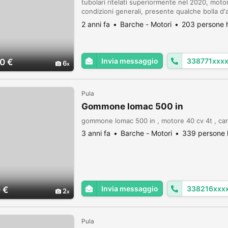
tubolari ritelati superiormente nel 2020, motore
condizioni generali, presente qualche bolla d'
quando si ritela un gommone, non perde press
2 anni fa
Barche - Motori
203 persone h
Invia messaggio
338771xxx
0 €
6
Pula
Gommone lomac 500 in
gommone lomac 500 in , motore 40 cv 4t , carr
3 anni fa
Barche - Motori
339 persone 
Invia messaggio
338216xxx
 €
2
Pula