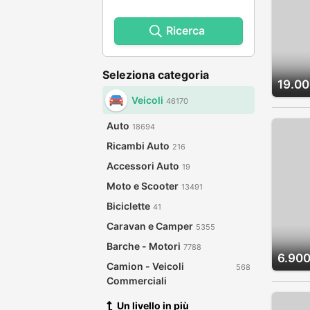
Ricerca
Seleziona categoria
19.00
Veicoli
46170
Auto
18694
Ricambi Auto
216
Accessori Auto
19
Moto e Scooter
13491
Biciclette
41
Caravan e Camper
5355
Barche - Motori
7788
6.900
Camion - Veicoli
568
Commerciali
Un livello in più