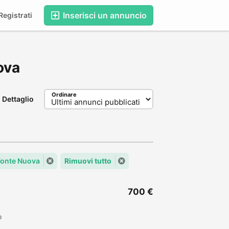
Inserisci un annuncio
egistrati
uova
Ordinare
Dettaglio
 Fonte Nuova
Rimuovi tutto
700 €
o