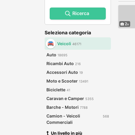
Ricerca
2
Seleziona categoria
Veicoli
46171
Auto
18695
Ricambi Auto
216
Accessori Auto
19
Moto e Scooter
13491
Biciclette
41
Caravan e Camper
5355
Barche - Motori
7788
Camion - Veicoli
568
Commerciali
Un livello in più