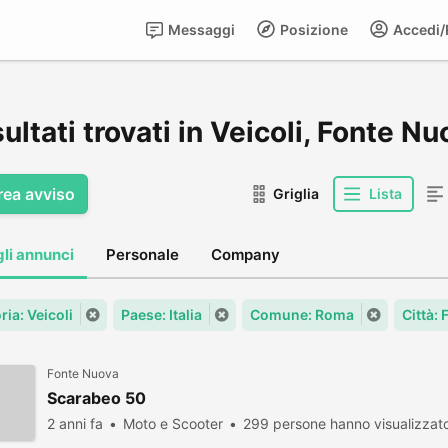
Messaggi
Posizione
Accedi/R
sultati trovati in Veicoli, Fonte N
rea avviso
Griglia
Lista
gli annunci
Personale
Company
ia: Veicoli
Paese: Italia
Comune: Roma
Città:
Fonte Nuova
Scarabeo 50
2 anni fa
Moto e Scooter
299 persone hanno visualizzat