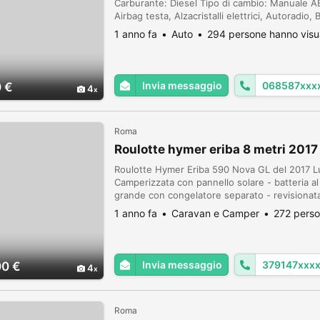
Carburante: Diesel Tipo di cambio: Manuale AB
Airbag testa, Alzacristalli elettrici, Autoradio,
Chiusura centralizzata telecomandata, Climatizz
1 anno fa
Auto
294 persone hanno visu
Invia messaggio
068587xxx
 €
4
Roma
Roulotte hymer eriba 8 metri 2017
Roulotte Hymer Eriba 590 Nova GL del 2017 L
Camperizzata con pannello solare - batteria a
grande con congelatore separato - revisionat
- tenuta gelosamente, ma soprattutto usata p
1 anno fa
Caravan e Camper
272 perso
...
Invia messaggio
379147xxx
00 €
4
Roma