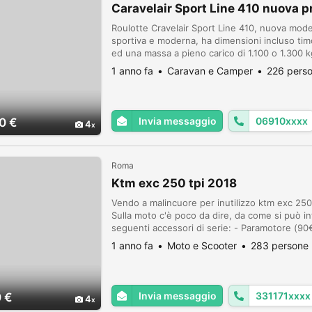
Caravelair Sport Line 410 nuova 
Roulotte Cravelair Sport Line 410, nuova mod
sportiva e moderna, ha dimensioni incluso tim
ed una massa a pieno carico di 1.100 o 1.300 kg
opachi da 14" ed ha 3+1 posti letto. La config
1 anno fa
Caravan e Camper
226 perso
Invia messaggio
06910xxxx
0 €
4
Roma
Ktm exc 250 tpi 2018
Vendo a malincuore per inutilizzo ktm exc 250
Sulla moto c'è poco da dire, da come si può i
seguenti accessori di serie: - Paramotore (90
alla moto cedo anche le chiavi del bloccasterz
1 anno fa
Moto e Scooter
283 persone 
Invia messaggio
331171xxxx
 €
4