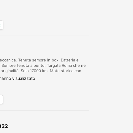
x
meccanica. Tenuta sempre in box. Batteria e
. Sempre tenuta a punto. Targata Roma che ne
a originalità. Solo 17000 km. Moto storica con
tata prodotta per soli tre anni.
hanno visualizzato
x
022