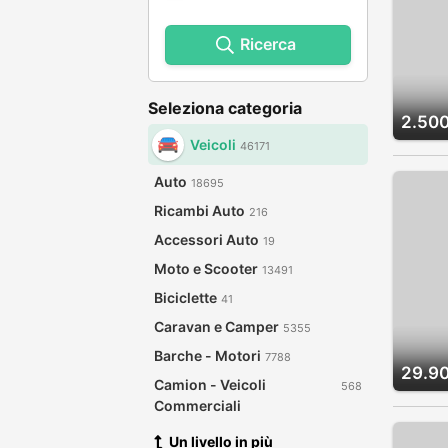
Ricerca
Seleziona categoria
2.500
Veicoli
46171
Auto
18695
Ricambi Auto
216
Accessori Auto
19
Moto e Scooter
13491
Biciclette
41
Caravan e Camper
5355
Barche - Motori
7788
29.9
Camion - Veicoli
568
Commerciali
Un livello in più