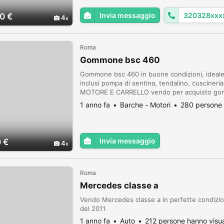
Invia messaggio
320328xxx
0 €
4
Roma
Gommone bsc 460
Gommone bsc 460 in buone condizioni, ideale 
inclusi pompa di sentina, tendalino, cuscineri
MOTORE E CARRELLO vendo per acquisto gomm
PERDITEMPO!!
1 anno fa
Barche - Motori
280 persone 
Invia messaggio
 €
4
Roma
Mercedes classe a
Vendo Mercedes classe a in perfette condizioni
del 2011
1 anno fa
Auto
212 persone hanno visua