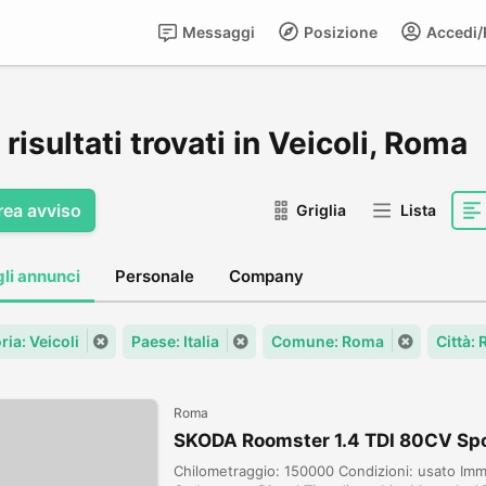
Messaggi
Posizione
Accedi/R
risultati trovati in Veicoli, Roma
rea avviso
Griglia
Lista
gli annunci
Personale
Company
ia: Veicoli
Paese: Italia
Comune: Roma
Città:
Roma
SKODA Roomster 1.4 TDI 80CV S
Chilometraggio: 150000 Condizioni: usato Imm