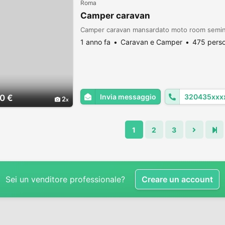
Roma
Camper caravan
Camper caravan mansardato moto room seminte
1 anno fa
Caravan e Camper
475 perso
Invia messaggio
320435xxx
0 €
2
1
2
3
Sei un venditore professionale?
Creare un account