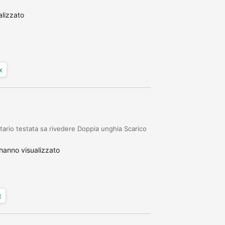
lizzato
x
rio testata sa rivedere Doppia unghia Scarico
hanno visualizzato
x