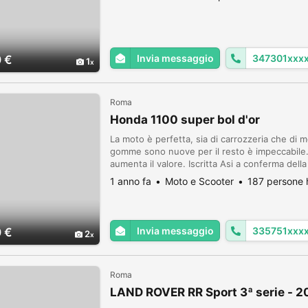
Invia messaggio
347301xxx
 €
1
Roma
Honda 1100 super bol d'or
La moto è perfetta, sia di carrozzeria che di 
gomme sono nuove per il resto è impeccabile
aumenta il valore. Iscritta Asi a conferma dell
costi irrisori, di sicuro investimento essendo s
1 anno fa
Moto e Scooter
187 persone 
Invia messaggio
335751xxx
 €
2
Roma
LAND ROVER RR Sport 3ª serie - 2