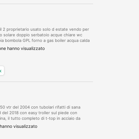
l 2 proprietario usato solo d estate vendo per
lo solare doppio serbatoio acque chiare wc
ia bombola GPL forno a gas boiler acqua calda
 rivedere e da rifare guarnizione sulla f...
ne hanno visualizzato
x
 vtr del 2004 con tubolari rifatti di sana
l del 2018 con easy troller sul piede con
ina, il tutto completo di t-top in acciaio da
stal... Strumentazione di bordo ECO/GPS ra...
hanno visualizzato