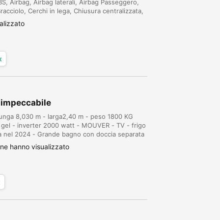
S, Airbag, Airbag laterali, Airbag Passeggero,
 Bracciolo, Cerchi in lega, Chiusura centralizzata,
atore, Controllo trazione, Crui...
alizzato
x
 impeccabile
unga 8,030 m - larga2,40 m - peso 1800 KG
l gel - inverter 2000 watt - MOUVER - TV - frigo
a nel 2024 - Grande bagno con doccia separata
ochissimo - tappezzeria e mobilio come nuovi -
ne hanno visualizzato
x