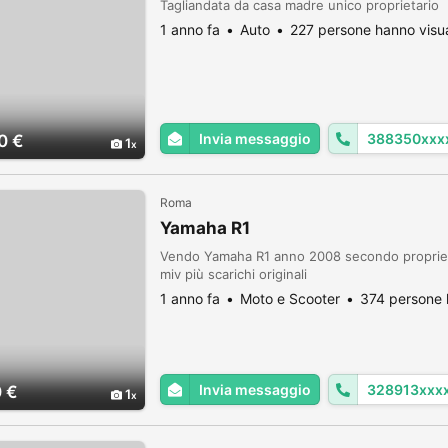
Tagliandata da casa madre unico proprietario
1 anno fa
Auto
227 persone hanno visua
Invia messaggio
388350xxx
0 €
1
Roma
Yamaha R1
Vendo Yamaha R1 anno 2008 secondo proprieta
miv più scarichi originali
1 anno fa
Moto e Scooter
374 persone 
Invia messaggio
328913xxx
 €
1