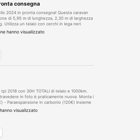
pronta consegna
ello 2024 in pronta consegna! Questa caravan
one di 5,95 m di lunghezza, 2,30 m di larghezza
. Utilizza un telaio con cerchi in lega neri
urazione interna prevede un letto matrim...
ne hanno visualizzato
 tpi 2018 con 30H TOTALI di telaio e 1000km.
ntravedere in foto è praticamente nuova. Monta i
€) - Paraespansione in carbonio (120€) Insieme
o che in pochissimi hanno funzionante....
hanno visualizzato