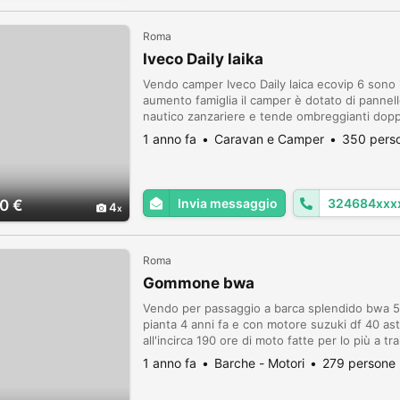
Roma
Iveco Daily laika
Vendo camper Iveco Daily laica ecovip 6 sono i
aumento famiglia il camper è dotato di pannel
nautico zanzariere e tende ombreggianti dopp
televisore 12 v e 220w frigorifero trivalente da
1 anno fa
Caravan e Camper
350 perso
Invia messaggio
324684xxx
0 €
4
Roma
Gommone bwa
Vendo per passaggio a barca splendido bwa 550
pianta 4 anni fa e con motore suzuki df 40 ast
all'incirca 190 ore di moto fatte per lo più a tra
38mm e copertura invernale trilaterale con cri
1 anno fa
Barche - Motori
279 persone 