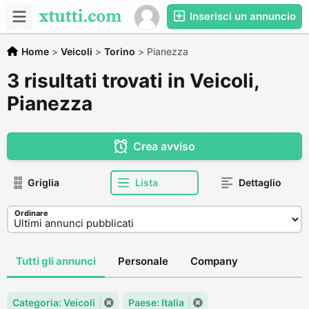
Inserisci un annuncio
Home
>
Veicoli
>
Torino
>
Pianezza
3 risultati trovati in Veicoli,
Pianezza
Crea avviso
Griglia
Lista
Dettaglio
Ordinare
Tutti gli annunci
Personale
Company
Categoria: Veicoli
Paese: Italia