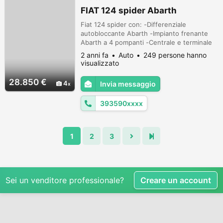
FIAT 124 spider Abarth
Fiat 124 spider con: -Differenziale
autobloccante Abarth -Impianto frenante
Abarth a 4 pompanti -Centrale e terminale
di scarico omologati Ragazzon -
2 anni fa
Auto
249 persone hanno
Catalizzatore 200 celle -Impianto audio
visualizzato
Bose originale -Navigatore -Termostato
temperatura olio professionale -Cerchi in
28.850 €
4
Invia messaggio
lega da 18" con gomma 215/40/r18
omologata NAD a libretto -Loghi Abarth 124
393590xxxx
originali -Ins...
1
2
3
Sei un venditore professionale?
Creare un account