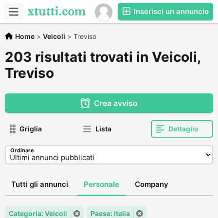
Inserisci un annuncio
Home
>
Veicoli
>
Treviso
203 risultati trovati in Veicoli,
Treviso
Crea avviso
Griglia
Lista
Dettaglio
Ordinare
Tutti gli annunci
Personale
Company
Categoria: Veicoli
Paese: Italia