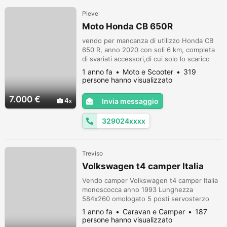
Pieve
Moto Honda CB 650R
vendo per mancanza di utilizzo Honda CB
650 R, anno 2020 con soli 6 km, completa
di svariati accessori,di cui solo lo scarico
completo è costato 1400 €. Inoltre rendo i
1 anno fa
Moto e Scooter
319
pezzi originali. No permute, no sognatori.
persone hanno visualizzato
7.000 €
4
Invia messaggio
329024xxxx
Treviso
Volkswagen t4 camper Italia
Vendo camper Volkswagen t4 camper Italia
monoscocca anno 1993 Lunghezza
584x260 omologato 5 posti servosterzo
climatizzatore cellula no abitacolo
1 anno fa
Caravan e Camper
187
Generatore Honda di serie Bagno VC lavabo
persone hanno visualizzato
vasca da bagno Bombolone GPL x gas