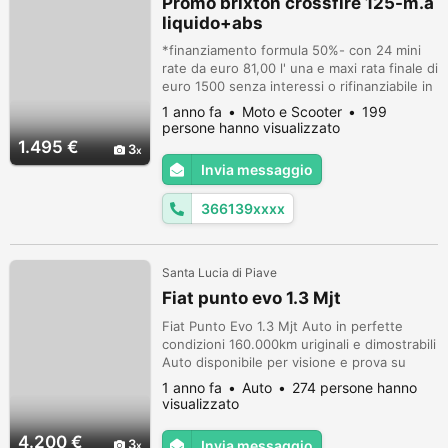
Promo brixton crossfire 125-m.a
liquido+abs
*finanziamento formula 50%- con 24 mini
rate da euro 81,00 l' una e maxi rata finale di
euro 1500 senza interessi o rifinanziabile in
altre 24 mini rate di euro 69* -
1 anno fa
Moto e Scooter
199
FINANZIAMENTO NON VINCOLANTE
persone hanno visualizzato
ALL'ACQUISTO- **inconfondibile grinta da
1.495 €
3
café racer, ma anche straordinariamente
Invia messaggio
moderna NUOVA CROSSFIRE 125cc **
PROMO NEW BRIXTON CROSSFIRE 125cc A
366139xxxx
LIQUIDO+ABS (DA...
Santa Lucia di Piave
Fiat punto evo 1.3 Mjt
Fiat Punto Evo 1.3 Mjt Auto in perfette
condizioni 160.000km uriginali e dimostrabili
Auto disponibile per visione e prova su
appuntamento. Prezzo trattabile No
1 anno fa
Auto
274 persone hanno
perditempo Per qualunque informazione
visualizzato
3516177210 Giuseppe Email:
gm.automotive24@gmail.com
4.200 €
3
Invia messaggio