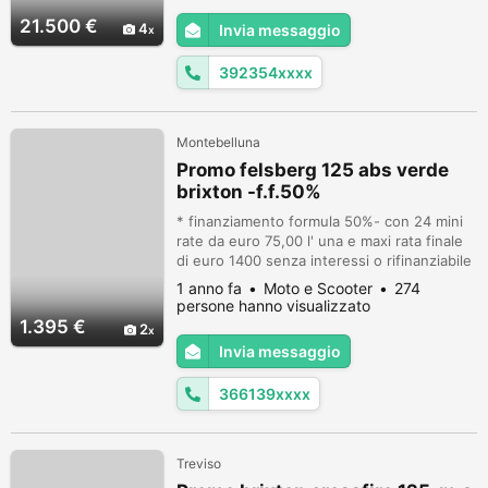
cucina truma bolliler frigo Tutto
21.500 €
4
Invia messaggio
perfettamente funzionante Condizioni
generali impeccabile Non invio foto ecc
392354xxxx
Lavori eseguiti gomme tagl...
Montebelluna
Promo felsberg 125 abs verde
brixton -f.f.50%
* finanziamento formula 50%- con 24 mini
rate da euro 75,00 l' una e maxi rata finale
di euro 1400 senza interessi o rifinanziabile
in altre 24 mini rate* **FINANZIAMENTO
1 anno fa
Moto e Scooter
274
NON VINCOLANTE ALL'ACQUISTO* NUOVA
persone hanno visualizzato
BRIXTON FELSBERG 125cc VERDE OPACO A
1.395 €
2
EURO 2790 FRANCO CONCESSIONARIO
Invia messaggio
Con pneumatici tassellati pensati per i
sentieri sconnessi, la Felsberg 125 è nata
366139xxxx
pe...
Treviso