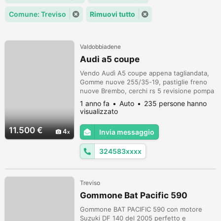
Comune: Treviso
Rimuovi tutto
Valdobbiadene
Audi a5 coupe
Vendo Audì A5 coupe appena tagliandata,
Gomme nuove 255/35-19, pastiglie freno
nuove Brembo, cerchi rs 5 revisione pompa
cp4, iniettori sostituiti, Il motore è
1 anno fa
Auto
235 persone hanno
impeccabile, in quanto ho sempre eseguito
visualizzato
la corretta manutenzione ogni 15.000km,
Attualmente l'auto ha 240.000 La macchina
11.500 €
4
Invia messaggio
e un 2.0 170 cv L'auto è munita inoltre di
ppf color bianco in ottime condiz...
324583xxxx
Treviso
Gommone Bat Pacific 590
Gommone BAT PACIFIC 590 con motore
Suzuki DF 140 del 2005 perfetto e