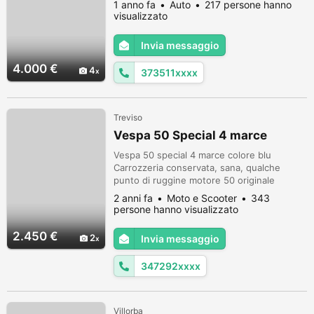
1 anno fa
Auto
217 persone hanno
visualizzato
Invia messaggio
4.000 €
4
373511xxxx
Treviso
Vespa 50 Special 4 marce
Vespa 50 special 4 marce colore blu
Carrozzeria conservata, sana, qualche
punto di ruggine motore 50 originale
libretto vecchio, più tutti i documenti
2 anni fa
Moto e Scooter
343
dell'epoca non serve passaggio unico
persone hanno visualizzato
proprietario Pronta per correre
2.450 €
2
Invia messaggio
347292xxxx
Villorba