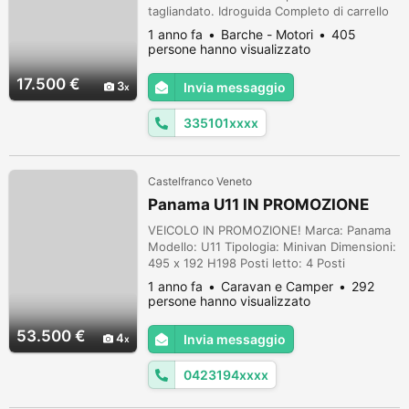
tagliandato. Idroguida Completo di carrello
rimorchio ELLEBI GPS ecoscandaglio, con
1 anno fa
Barche - Motori
405
mappe Garmin VHF nautico Tendalino Elica
persone hanno visualizzato
in acciaio più 1 elica in lega leggera
Cuscineria Tappezzeria nuova Faro
17.500 €
3
Invia messaggio
notturno di profondità Dotazioni 6 miglia
Doppia ancora e accessori vari di bordo
335101xxxx
PREZZO TRAT...
Castelfranco Veneto
Panama U11 IN PROMOZIONE
VEICOLO IN PROMOZIONE! Marca: Panama
Modello: U11 Tipologia: Minivan Dimensioni:
495 x 192 H198 Posti letto: 4 Posti
omologati: 4 Meccanica: Peugeot Potenza:
1 anno fa
Caravan e Camper
292
145CV Cambio: Manuale CABINA Vetri
persone hanno visualizzato
posteriori oscurati Radio con schermo
touch screen da 7", DAB, BT, USB, Android
53.500 €
4
Invia messaggio
Auto e Apple Carplay Volante in pelle con
comandi radio Clima automatico con prese
0423194xxxx
d'ar...