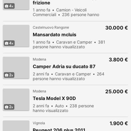
frizione
4
1 anno fa
Camion - Veicoli
Commerciali
236 persone hanno
visualizzato
30.000 €
Castelnuovo Rangone
Mansardato mcluis
1 anno fa
Caravan e Camper
381
4
persone hanno visualizzato
3.800 €
Modena
Camper Adria su ducato 87
2 anni fa
Caravan e Camper
264
2
persone hanno visualizzato
25.000 €
Modena
Tesla Model X 90D
2 anni fa
Auto
238 persone
2
hanno visualizzato
1.900 €
Vignola
Peugeot 206 plus 2011