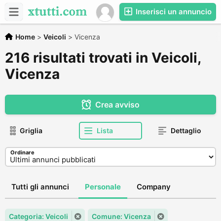
Inserisci un annuncio
Home
>
Veicoli
>
Vicenza
216 risultati trovati in Veicoli,
Vicenza
Crea avviso
Griglia
Lista
Dettaglio
Ordinare
Tutti gli annunci
Personale
Company
Categoria: Veicoli
Comune: Vicenza