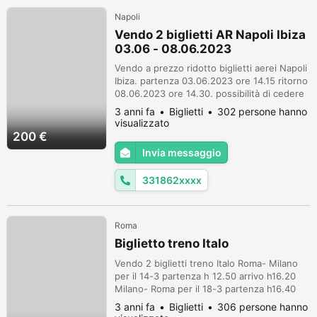
Napoli
Vendo 2 biglietti AR Napoli Ibiza
03.06 - 08.06.2023
Vendo a prezzo ridotto biglietti aerei Napoli
Ibiza. partenza 03.06.2023 ore 14.15 ritorno
08.06.2023 ore 14.30. possibilità di cedere
anche prenotazione in hotel dal costo di
3 anni fa
Biglietti
302 persone hanno
100 euro a notte circa
visualizzato
200 €
Invia messaggio
331862xxxx
Roma
Biglietto treno Italo
Vendo 2 biglietti treno Italo Roma- Milano
per il 14-3 partenza h 12.50 arrivo h16.20
Milano- Roma per il 18-3 partenza h16.40
arrivo h 20
3 anni fa
Biglietti
306 persone hanno