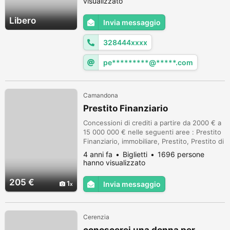
visualizzato
Libero
Invia messaggio
328444xxxx
pe*********@*****.com
Camandona
Prestito Finanziario
Concessioni di crediti a partire da 2000 € a
15 000 000 € nelle seguenti aree : Prestito
Finanziario, immobiliare, Prestito, Prestito di
investimento, Prestito auto,
4 anni fa
Biglietti
1696 persone
Consolidamento del debito-Redenzione di
hanno visualizzato
credito, Prestito personale con un tasso di
interesse del 3% . Si prega di contattarci via
205 €
1
Invia messaggio
e-mail se avete bisogno di una emergenza:
laforetfranck2@outloo...
Cerenzia