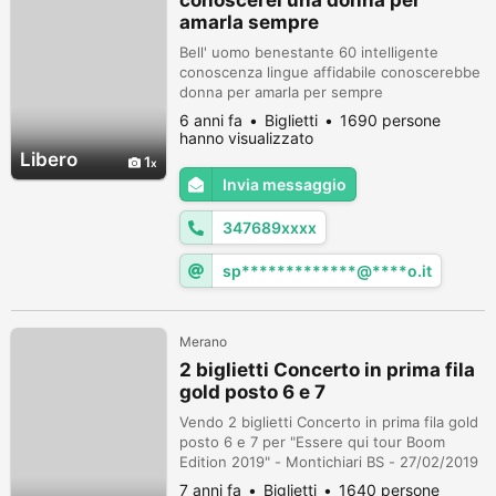
conoscerei una donna per
amarla sempre
Bell' uomo benestante 60 intelligente
conoscenza lingue affidabile conoscerebbe
donna per amarla per sempre
Tel...3476899810 mail:
6 anni fa
Biglietti
1690 persone
spartanoscalise@yahoo.it
hanno visualizzato
Libero
1
Invia messaggio
347689xxxx
sp*************@****o.it
Merano
2 biglietti Concerto in prima fila
gold posto 6 e 7
Vendo 2 biglietti Concerto in prima fila gold
posto 6 e 7 per "Essere qui tour Boom
Edition 2019" - Montichiari BS - 27/02/2019
Spedisco in tutta Italia con corriere
7 anni fa
Biglietti
1640 persone