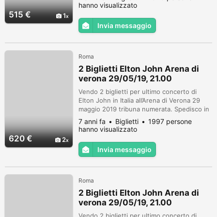
tracciabile,Gratis!
hanno visualizzato
515 €
1
Invia messaggio
Roma
2 Biglietti Elton John Arena di
verona 29/05/19, 21.00
Vendo 2 biglietti per ultimo concerto di
Elton John in Italia all’Arena di Verona 29
maggio 2019 tribuna numerata. Spedisco in
tutta Italia con corriere tracciabile,Gratis!
7 anni fa
Biglietti
1997 persone
hanno visualizzato
620 €
2
Invia messaggio
Roma
2 Biglietti Elton John Arena di
verona 29/05/19, 21.00
Vendo 2 biglietti per ultimo concerto di