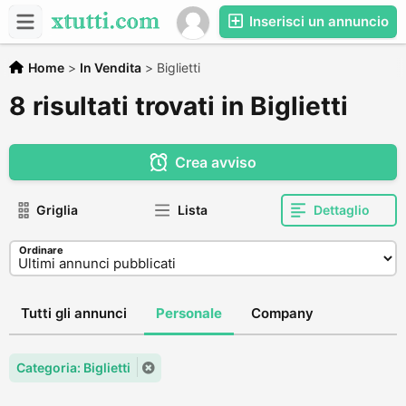
Inserisci un annuncio
Home
>
In Vendita
>
Biglietti
8 risultati trovati in Biglietti
Crea avviso
Griglia
Lista
Dettaglio
Ordinare
Tutti gli annunci
Personale
Company
Categoria: Biglietti