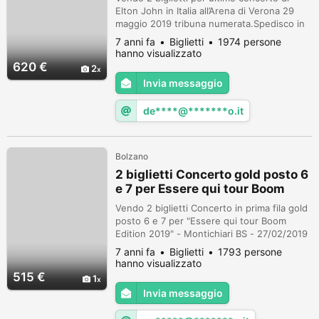
Elton John in Italia all’Arena di Verona 29
maggio 2019 tribuna numerata.Spedisco in
tutta Italia con corriere tracciabile,Gratis!
7 anni fa
Biglietti
1974 persone
hanno visualizzato
620 €
2
Invia messaggio
de****@*******o.it
Bolzano
2 biglietti Concerto gold posto 6
e 7 per Essere qui tour Boom
Vendo 2 biglietti Concerto in prima fila gold
posto 6 e 7 per "Essere qui tour Boom
Edition 2019" - Montichiari BS - 27/02/2019
Spedisco in tutta Italia con corriere
7 anni fa
Biglietti
1793 persone
tracciabile,Gratis!
hanno visualizzato
515 €
1
Invia messaggio