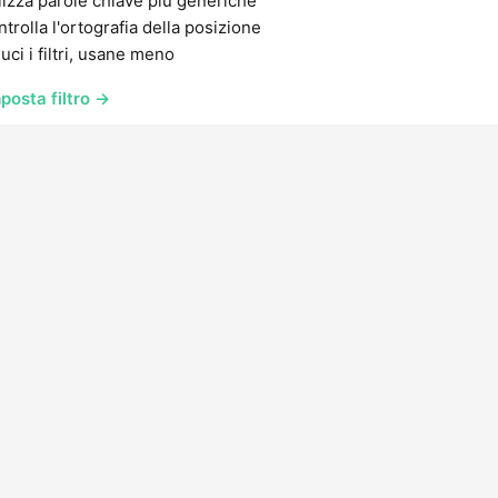
lizza parole chiave più generiche
trolla l'ortografia della posizione
uci i filtri, usane meno
posta filtro →