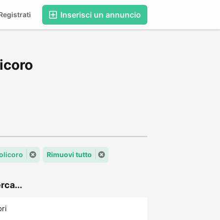
Inserisci un annuncio
egistrati
icoro
Policoro
Rimuovi tutto
rca...
ori