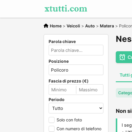
Home
>
Veicoli
>
Auto
>
Matera
>
Polico
Nes
Parola chiave
C
Posizione
Tutti 
Fascia di prezzo (€)
Catego
Periodo
Non si
Solo con foto
I seg
Con numero di telefono