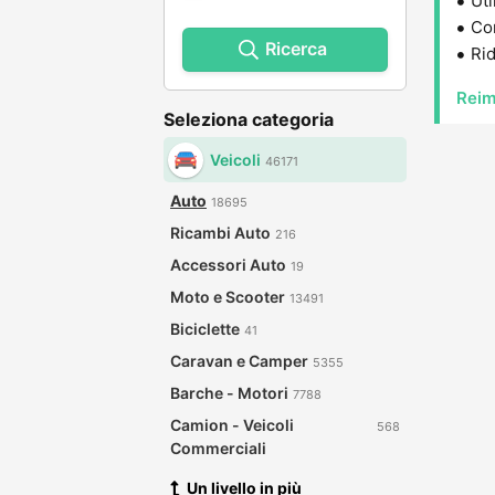
Uti
Con
Ricerca
Rid
Reim
Seleziona categoria
Veicoli
46171
Auto
18695
Ricambi Auto
216
Accessori Auto
19
Moto e Scooter
13491
Biciclette
41
Caravan e Camper
5355
Barche - Motori
7788
Camion - Veicoli
568
Commerciali
Un livello in più