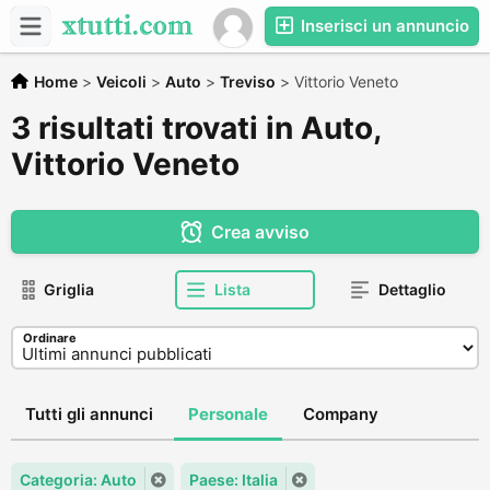
Inserisci un annuncio
Home
>
Veicoli
>
Auto
>
Treviso
>
Vittorio Veneto
3 risultati trovati in Auto,
Vittorio Veneto
Crea avviso
Griglia
Lista
Dettaglio
Ordinare
Tutti gli annunci
Personale
Company
Categoria: Auto
Paese: Italia