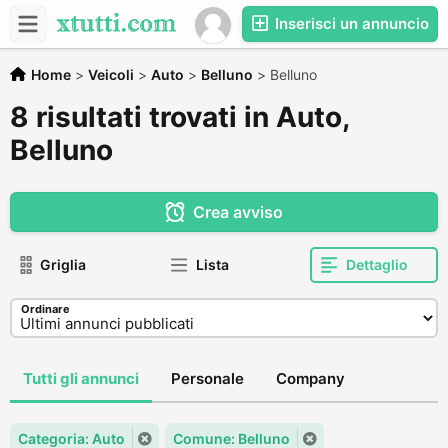
Inserisci un annuncio
Home
>
Veicoli
>
Auto
>
Belluno
>
Belluno
8 risultati trovati in Auto,
Belluno
Crea avviso
Griglia
Lista
Dettaglio
Ordinare
Tutti gli annunci
Personale
Company
Categoria: Auto
Comune: Belluno