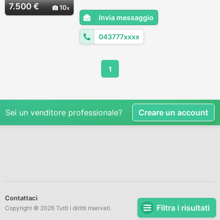
cambio: Manuale Marce:5 Colore esterno:
7.500 €
10
Bianco Colore interno: Nero Garanzia:
Invia messaggio
Carrozzeria: 2/3-Porte Cilindrata: 1368
Cilindri: 4 Porte: 3 Posti: 4 ...
043777xxxx
1
Sei un venditore professionale?
Creare un account
Contattaci
Filtra i risultati
Copyright © 2026 Tutti i diritti riservati.