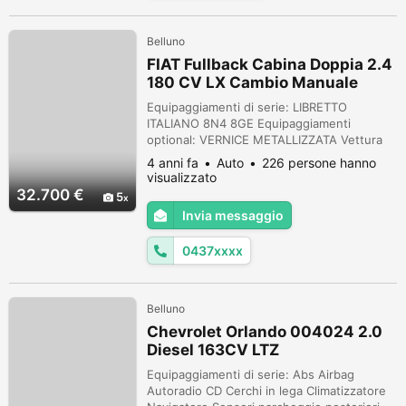
Belluno
FIAT Fullback Cabina Doppia 2.4
180 CV LX Cambio Manuale
Equipaggiamenti di serie: LIBRETTO
ITALIANO 8N4 8GE Equipaggiamenti
optional: VERNICE METALLIZZATA Vettura
nazionale. Nota bene: La dotazione tecnica
4 anni fa
Auto
226 persone hanno
e gli accessori indicati nella presente
visualizzato
scheda potrebbero non coincidere con
32.700 €
5
l’effettivo equipaggiamento del veicolo, a
Invia messaggio
causa della non uniformità dei dati
pubblicati dai diversi portali. Ci scusiamo
0437xxxx
per l’inco...
Belluno
Chevrolet Orlando 004024 2.0
Diesel 163CV LTZ
Equipaggiamenti di serie: Abs Airbag
Autoradio CD Cerchi in lega Climatizzatore