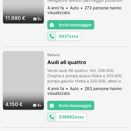
Navigatore Sensori parcheggio posteriori
Servosterzo Vettura nazionale, tagliandata.
4 anni fa
Auto
273 persone hanno
Nota bene: La dotazione tecnica e gli
visualizzato
accessori indicati nella presente scheda
11.990 €
5
potrebbero non coincidere con l’effettivo
Invia messaggio
equipaggiamento del veicolo, a causa della
non uniformità dei dati pubblic...
0437xxxx
Belluno
Audi a6 quattro
Verdo audi A6 quattro. Km. 256.000.
Cinghia e pompa acqua rifatta a 203.000;
pompa gasolio rifatta a 250.000; alberi a
cam e pompa olio sostituiti a 252.000.(tutto
4 anni fa
Auto
283 persone hanno
documentabile) Praticamente motore
visualizzato
rifatto. In piu gancio traino a scomparsa
originale audi. prezzo 4150 poco trattabili.
4.150 €
4
Invia messaggio
(praticamente il lavoro ed i pezzi sostituiti).
Bollo pagato sino ad agost...
338992xxxx