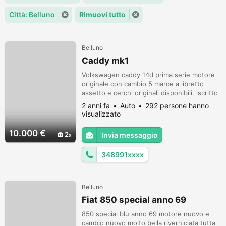
Città: Belluno
Rimuovi tutto
Belluno
Caddy mk1
Volkswagen caddy 14d prima serie motore
originale con cambio 5 marce a libretto
assetto e cerchi originali disponibili. iscritto
asi revisione valida fino al 05/2025 Molti
2 anni fa
Auto
292 persone hanno
lavori eseguiti di carrozzeria e di
visualizzato
meccanica... Sedili e impianto frenante
anteriore golf gti mk1
10.000 €
2
Invia messaggio
348991xxxx
Belluno
Fiat 850 special anno 69
850 special blu anno 69 motore nuovo e
cambio nuovo molto bella riverniciata tutta