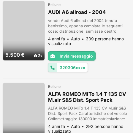
Belluno
AUDI A6 allroad - 2004
vendo Audi 6 allroad del 2004 tenuta
benissimo, appena cambiate le seguenti
cose: distribuzione, semiasse destro,
elettroventilatore compressore d' aria
4 anni fa
Auto
309 persone hanno
condizionata e appena messi i vetri
visualizzato
oscurati. la macchina ha moltissimi optional
quali le sospensioni pneumatiche a
5.500 €
2
Invia messaggio
controllo elettronico. Si possono cos
adeguare le caratteristiche di smorzamento
329306xxxx
degli ammo...
Belluno
ALFA ROMEO MiTo 1.4 T 135 CV
M.air S&S Dist. Sport Pack
ALFA ROMEO MiTo 1.4 T 135 CV M.air S&S
Dist. Sport Pack Caratteristiche del veicolo
Chilometraggio: 130000 Immatricolazione:
10/2009 Tipo di veicolo: usato Carburante:
4 anni fa
Auto
292 persone hanno
Benzina Potenza: 99 kW / 135 CV Tipo di
visualizzato