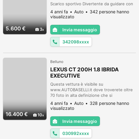
Scarico sportivo Divertente da guidare con
livrea abarth Non è MARCIA Sms o
4 anni fa
Auto
342 persone hanno
whatsupp 3420981292
visualizzato
5.600 €
3
Invia messaggio
342098xxxx
Belluno
LEXUS CT 200H 1.8 IBRIDA
EXECUTIVE
Questa vettura è visibile su
www.AUTOBASELLI.it dove troverete oltre
70 foto in alta definizione che si
ingrandiscono a pieno schermo computer
4 anni fa
Auto
328 persone hanno
per ogni vettura pubblicata + descrizione
visualizzato
completissima + servizi offerti ai clienti
16.400 €
10
web. Non su questo sito, ma solo su
Invia messaggio
www.AUTOBASELLI.it è possibile verificare
la disponibilita aggiornata in tempo reale ---
030992xxxx
--------...