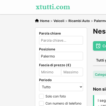
Home
>
Veicoli
>
Ricambi Auto
>
Palerm
Nes
Parola chiave
C
Posizione
Tutti 
Fascia di prezzo (€)
Catego
Periodo
Non si
Solo con foto
I seg
Con numero di telefono