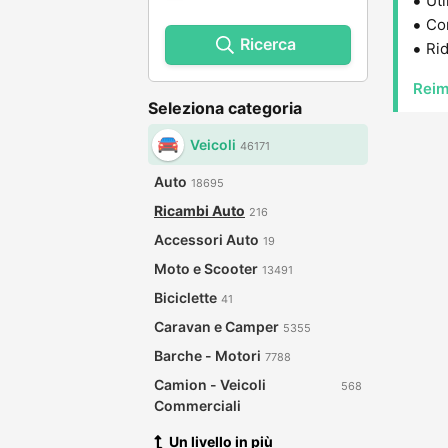
Uti
Con
Ricerca
Rid
Reim
Seleziona categoria
Veicoli
46171
Auto
18695
Ricambi Auto
216
Accessori Auto
19
Moto e Scooter
13491
Biciclette
41
Caravan e Camper
5355
Barche - Motori
7788
Camion - Veicoli
568
Commerciali
Un livello in più