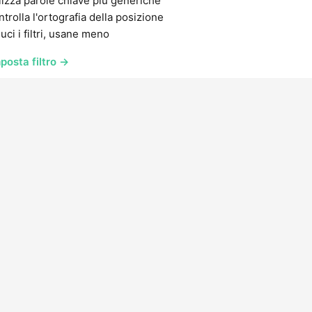
lizza parole chiave più generiche
trolla l'ortografia della posizione
uci i filtri, usane meno
posta filtro →