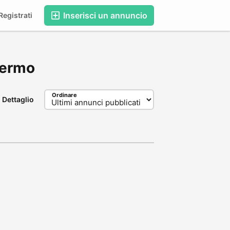
Inserisci un annuncio
egistrati
alermo
Ordinare
Dettaglio