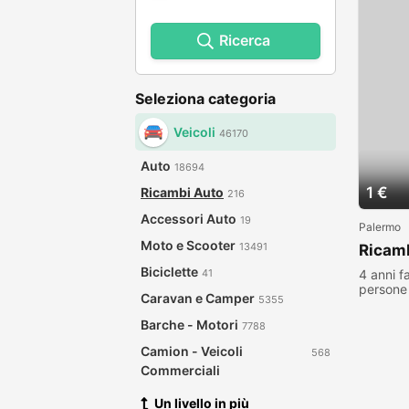
Ricerca
Seleziona categoria
Veicoli
46170
Auto
18694
1 €
Ricambi Auto
216
Accessori Auto
19
Palermo
Moto e Scooter
13491
Ricamb
Biciclette
4 anni f
41
persone 
Caravan e Camper
5355
Barche - Motori
7788
Camion - Veicoli
568
Commerciali
Un livello in più