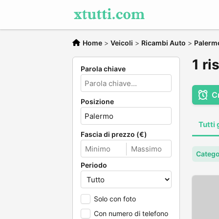
Home
>
Veicoli
>
Ricambi Auto
>
Palerm
1 ri
Parola chiave
C
Posizione
Tutti 
Fascia di prezzo (€)
Catego
Periodo
Solo con foto
Con numero di telefono