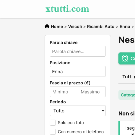
Home
>
Veicoli
>
Ricambi Auto
>
Enna
Nes
Parola chiave
C
Posizione
Tutti 
Fascia di prezzo (€)
Catego
Periodo
Non si
Solo con foto
I seg
Con numero di telefono