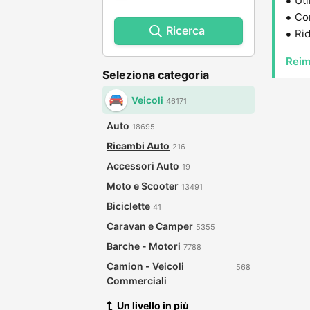
Uti
Con
Ricerca
Rid
Reim
Seleziona categoria
Veicoli
46171
Auto
18695
Ricambi Auto
216
Accessori Auto
19
Moto e Scooter
13491
Biciclette
41
Caravan e Camper
5355
Barche - Motori
7788
Camion - Veicoli
568
Commerciali
Un livello in più