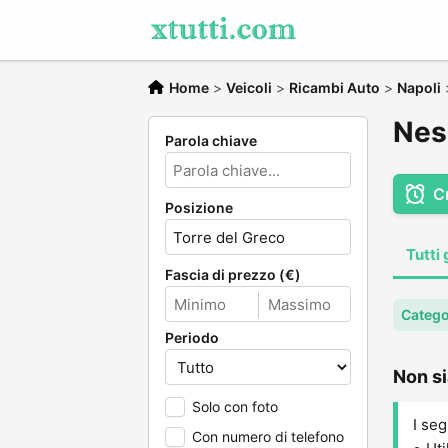
Home
>
Veicoli
>
Ricambi Auto
>
Napoli
Nes
Parola chiave
C
Posizione
Tutti 
Fascia di prezzo (€)
Catego
Periodo
Non si
Solo con foto
I seg
Con numero di telefono