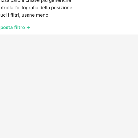
lizza parole chiave più generiche
trolla l'ortografia della posizione
uci i filtri, usane meno
posta filtro →