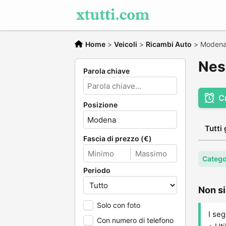
Home
>
Veicoli
>
Ricambi Auto
>
Moden
Nes
Parola chiave
C
Posizione
Tutti 
Fascia di prezzo (€)
Catego
Periodo
Non si
Solo con foto
I seg
Con numero di telefono