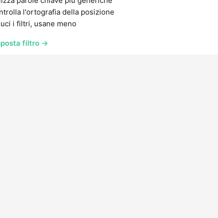
lizza parole chiave più generiche
trolla l'ortografia della posizione
uci i filtri, usane meno
posta filtro →