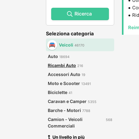
Uti
Con
Ricerca
Rid
Reim
Seleziona categoria
Veicoli
46170
Auto
18694
Ricambi Auto
216
Accessori Auto
19
Moto e Scooter
13491
Biciclette
41
Caravan e Camper
5355
Barche - Motori
7788
Camion - Veicoli
568
Commerciali
Un livello in più