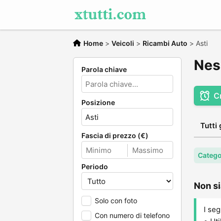
Home
>
Veicoli
>
Ricambi Auto
>
Asti
Nes
Parola chiave
C
Posizione
Tutti 
Fascia di prezzo (€)
Catego
Periodo
Non si
Solo con foto
I seg
Con numero di telefono