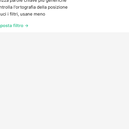
lizza parole chiave più generiche
trolla l'ortografia della posizione
uci i filtri, usane meno
posta filtro →