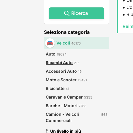
Uti
Con
Ricerca
Rid
Reim
Seleziona categoria
Veicoli
46170
Auto
18694
Ricambi Auto
216
Accessori Auto
19
Moto e Scooter
13491
Biciclette
41
Caravan e Camper
5355
Barche - Motori
7788
Camion - Veicoli
568
Commerciali
Un livello in più