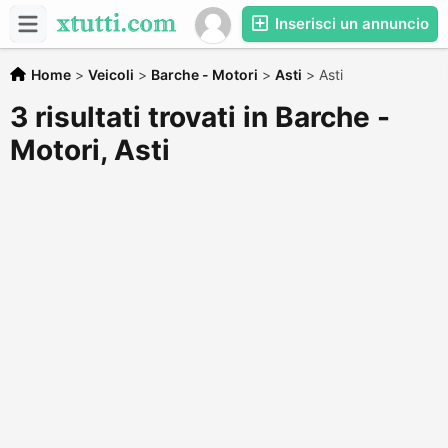
Inserisci un annuncio
Home
>
Veicoli
>
Barche - Motori
>
Asti
>
Asti
3 risultati trovati in Barche -
Motori, Asti