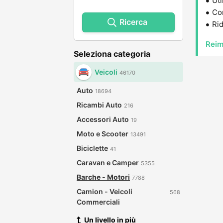
Uti
Con
Ricerca
Rid
Reim
Seleziona categoria
Veicoli
46170
Auto
18694
Ricambi Auto
216
Accessori Auto
19
Moto e Scooter
13491
Biciclette
41
Caravan e Camper
5355
Barche - Motori
7788
Camion - Veicoli
568
Commerciali
Un livello in più