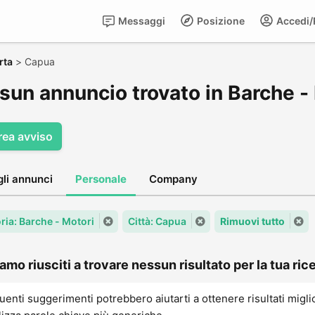
Messaggi
Posizione
Accedi/R
rta
>
Capua
sun annuncio trovato in Barche -
rea avviso
gli annunci
Personale
Company
ria: Barche - Motori
Città: Capua
Rimuovi tutto
amo riusciti a trovare nessun risultato per la tua rice
uenti suggerimenti potrebbero aiutarti a ottenere risultati migli