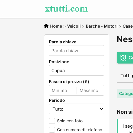
Home
>
Veicoli
>
Barche - Motori
>
Case
Nes
Parola chiave
C
Posizione
Tutti 
Fascia di prezzo (€)
Catego
Periodo
Non si
Solo con foto
I seg
Con numero di telefono