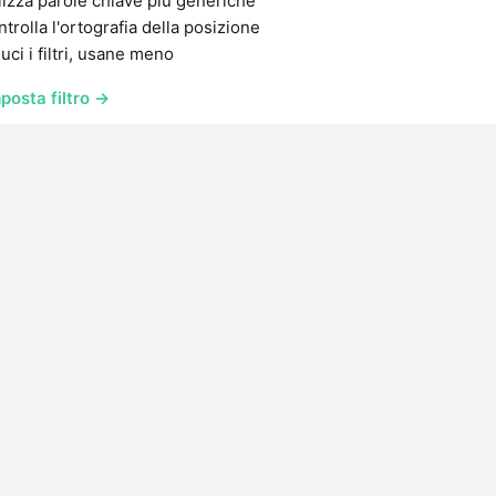
lizza parole chiave più generiche
trolla l'ortografia della posizione
uci i filtri, usane meno
posta filtro →